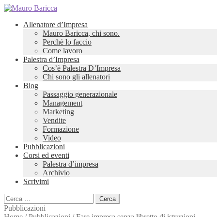
Allenatore d’Impresa
Mauro Baricca, chi sono.
Perchè lo faccio
Come lavoro
Palestra d’Impresa
Cos’è Palestra D’Impresa
Chi sono gli allenatori
Blog
Passaggio generazionale
Management
Marketing
Vendite
Formazione
Video
Pubblicazioni
Corsi ed eventi
Palestra d’impresa
Archivio
Scrivimi
Ricerca
per:
Pubblicazioni
Home
/
Pubblicazioni
/
Fare impresa senza libretto di istruzioni