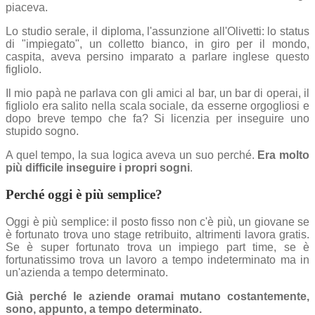
piaceva.
Lo studio serale, il diploma, l'assunzione all'Olivetti: lo status
di "impiegato", un colletto bianco, in giro per il mondo,
caspita, aveva persino imparato a parlare inglese questo
figliolo.
Il mio papà ne parlava con gli amici al bar, un bar di operai, il
figliolo era salito nella scala sociale, da esserne orgogliosi e
dopo breve tempo che fa? Si licenzia per inseguire uno
stupido sogno.
A quel tempo, la sua logica aveva un suo perché.
Era molto
più difficile inseguire i propri sogni
.
Perché oggi è più semplice?
Oggi è più semplice: il posto fisso non c'è più, un giovane se
è fortunato trova uno stage retribuito, altrimenti lavora gratis.
Se è super fortunato trova un impiego part time, se è
fortunatissimo trova un lavoro a tempo indeterminato ma in
un'azienda a tempo determinato.
Già perché le aziende oramai mutano costantemente,
sono, appunto, a tempo determinato.