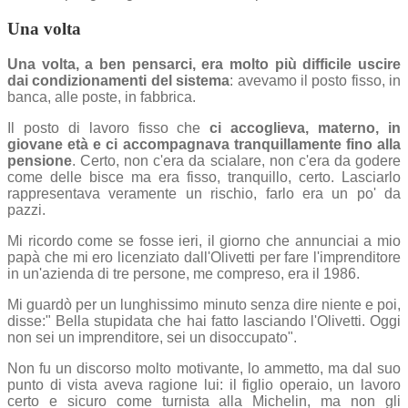
Una volta
Una volta, a ben pensarci, era molto più difficile uscire
dai condizionamenti del sistema
: avevamo il posto fisso, in
banca, alle poste, in fabbrica.
Il posto di lavoro fisso che
ci accoglieva, materno, in
giovane età e ci accompagnava tranquillamente fino alla
pensione
. Certo, non c'era da scialare, non c'era da godere
come delle bisce ma era fisso, tranquillo, certo. Lasciarlo
rappresentava veramente un rischio, farlo era un po' da
pazzi.
Mi ricordo come se fosse ieri, il giorno che annunciai a mio
papà che mi ero licenziato dall'Olivetti per fare l'imprenditore
in un'azienda di tre persone, me compreso, era il 1986.
Mi guardò per un lunghissimo minuto senza dire niente e poi,
disse:" Bella stupidata che hai fatto lasciando l'Olivetti. Oggi
non sei un imprenditore, sei un disoccupato".
Non fu un discorso molto motivante, lo ammetto, ma dal suo
punto di vista aveva ragione lui: il figlio operaio, un lavoro
certo e sicuro come turnista alla Michelin, ma non gli