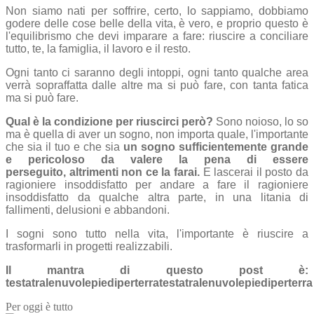
Non siamo nati per soffrire, certo, lo sappiamo, dobbiamo
godere delle cose belle della vita, è vero, e proprio questo è
l'equilibrismo che devi imparare a fare: riuscire a conciliare
tutto, te, la famiglia, il lavoro e il resto.
Ogni tanto ci saranno degli intoppi, ogni tanto qualche area
verrà sopraffatta dalle altre ma si può fare, con tanta fatica
ma si può fare.
Qual è la condizione per riuscirci però?
Sono noioso, lo so
ma è quella di aver un sogno, non importa quale, l'importante
che sia il tuo e che sia
un sogno sufficientemente grande
e pericoloso da valere la pena di essere
perseguito, altrimenti non ce la farai.
E lascerai il posto da
ragioniere insoddisfatto per andare a fare il ragioniere
insoddisfatto da qualche altra parte, in una litania di
fallimenti, delusioni e abbandoni.
I sogni sono tutto nella vita, l'importante è riuscire a
trasformarli in progetti realizzabili.
Il mantra di questo post è:
testatralenuvolepiediperterratestatralenuvolepiediperterra
Per oggi è tutto