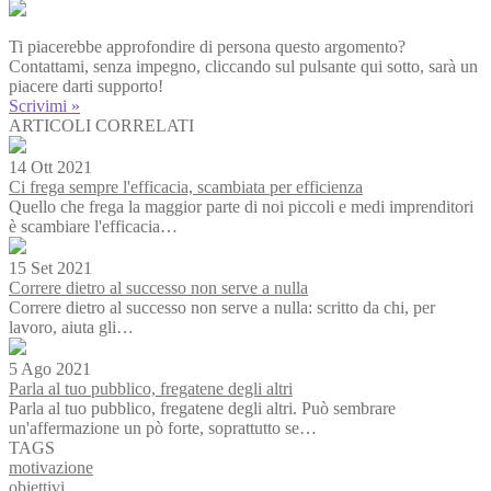
Ti piacerebbe approfondire di persona questo argomento?
Contattami, senza impegno, cliccando sul pulsante qui sotto, sarà un
piacere darti supporto!
Scrivimi »
ARTICOLI CORRELATI
14 Ott 2021
Ci frega sempre l'efficacia, scambiata per efficienza
Quello che frega la maggior parte di noi piccoli e medi imprenditori
è scambiare l'efficacia…
15 Set 2021
Correre dietro al successo non serve a nulla
Correre dietro al successo non serve a nulla: scritto da chi, per
lavoro, aiuta gli…
5 Ago 2021
Parla al tuo pubblico, fregatene degli altri
Parla al tuo pubblico, fregatene degli altri. Può sembrare
un'affermazione un pò forte, soprattutto se…
TAGS
motivazione
obiettivi