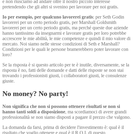
e non riusciamo ad andare oltre il nostro piccolo interesse
pretendendo che gli altri si svenino per lavorare per noi gratis.
Io per esempio, per qualcuno lavorerei gratis
: per Seth Godin
lavorerei per un certo periodo gratis, per Marshall Goldsmith
lavorerei per un certo periodo gratis, ma perché queste due aziende
hanno tantissimo da insegnarmi e lavorare gratis per loro potrebbe
accrescere le mie abilità, le mie competenze e quindi il mio valore di
mercato. Noi siamo nelle stesse condizioni di Seth e Marshall?
Condizioni per le quali le persone bramerebbero poter lavorare con
loro?
Se la risposta è si questo articolo per te è inutile, diversamente, se la
risposta è no, fatti delle domande e datti delle risposte se non stai
trovando i professionisti giusti, i collaboratori giusti, le consulenze
giuste.
No money? No party!
Non significa che non si possono ottenere risultati se non si
hanno tanti soldi a disposizione
, ma scordiamoci di avere grandi
professionalità se non siamo disposti a pagare il prezzo che valgono.
La domanda da farsi, prima di decidere l'investimento è: qual è il
risultato che voglio ottenere e qual è il R.O.I. di questo