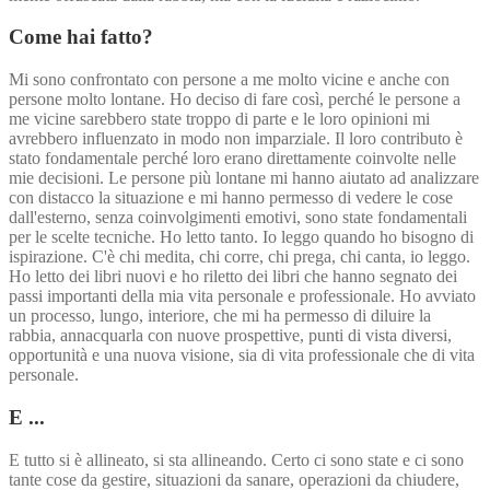
Come hai fatto?
Mi sono confrontato con persone a me molto vicine e anche con
persone molto lontane. Ho deciso di fare così, perché le persone a
me vicine sarebbero state troppo di parte e le loro opinioni mi
avrebbero influenzato in modo non imparziale. Il loro contributo è
stato fondamentale perché loro erano direttamente coinvolte nelle
mie decisioni. Le persone più lontane mi hanno aiutato ad analizzare
con distacco la situazione e mi hanno permesso di vedere le cose
dall'esterno, senza coinvolgimenti emotivi, sono state fondamentali
per le scelte tecniche. Ho letto tanto. Io leggo quando ho bisogno di
ispirazione. C'è chi medita, chi corre, chi prega, chi canta, io leggo.
Ho letto dei libri nuovi e ho riletto dei libri che hanno segnato dei
passi importanti della mia vita personale e professionale. Ho avviato
un processo, lungo, interiore, che mi ha permesso di diluire la
rabbia, annacquarla con nuove prospettive, punti di vista diversi,
opportunità e una nuova visione, sia di vita professionale che di vita
personale.
E ...
E tutto si è allineato, si sta allineando. Certo ci sono state e ci sono
tante cose da gestire, situazioni da sanare, operazioni da chiudere,