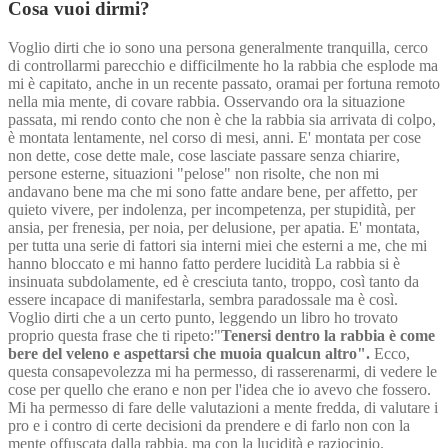
Cosa vuoi dirmi?
Voglio dirti che io sono una persona generalmente tranquilla, cerco
di controllarmi parecchio e difficilmente ho la rabbia che esplode ma
mi è capitato, anche in un recente passato, oramai per fortuna remoto
nella mia mente, di covare rabbia. Osservando ora la situazione
passata, mi rendo conto che non è che la rabbia sia arrivata di colpo,
è montata lentamente, nel corso di mesi, anni. E' montata per cose
non dette, cose dette male, cose lasciate passare senza chiarire,
persone esterne, situazioni "pelose" non risolte, che non mi
andavano bene ma che mi sono fatte andare bene, per affetto, per
quieto vivere, per indolenza, per incompetenza, per stupidità, per
ansia, per frenesia, per noia, per delusione, per apatia. E' montata,
per tutta una serie di fattori sia interni miei che esterni a me, che mi
hanno bloccato e mi hanno fatto perdere lucidità La rabbia si è
insinuata subdolamente, ed è cresciuta tanto, troppo, così tanto da
essere incapace di manifestarla, sembra paradossale ma è così.
Voglio dirti che a un certo punto, leggendo un libro ho trovato
proprio questa frase che ti ripeto:"
Tenersi dentro la rabbia è come
bere del veleno e aspettarsi che muoia qualcun altro".
Ecco,
questa consapevolezza mi ha permesso, di rasserenarmi, di vedere le
cose per quello che erano e non per l'idea che io avevo che fossero.
Mi ha permesso di fare delle valutazioni a mente fredda, di valutare i
pro e i contro di certe decisioni da prendere e di farlo non con la
mente offuscata dalla rabbia, ma con la lucidità e raziocinio.