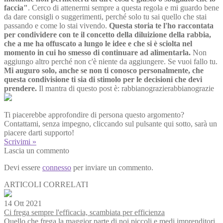
faccia"
. Cerco di attenermi sempre a questa regola e mi guardo bene
da dare consigli o suggerimenti, perché solo tu sai quello che stai
passando e come lo stai vivendo.
Questa storia te l'ho raccontata
per condividere con te il concetto della diluizione della rabbia,
che a me ha offuscato a lungo le idee e che si è sciolta nel
momento in cui ho smesso di continuare ad alimentarla.
Non
aggiungo altro perché non c'è niente da aggiungere. Se vuoi fallo tu.
Mi auguro solo, anche se non ti conosco personalmente, che
questa condivisione ti sia di stimolo per le decisioni che devi
prendere.
Il mantra di questo post è: rabbianograzierabbianograzie
Ti piacerebbe approfondire di persona questo argomento?
Contattami, senza impegno, cliccando sul pulsante qui sotto, sarà un
piacere darti supporto!
Scrivimi »
Lascia un commento
Devi essere
connesso
per inviare un commento.
ARTICOLI CORRELATI
14 Ott 2021
Ci frega sempre l'efficacia, scambiata per efficienza
Quello che frega la maggior parte di noi piccoli e medi imprenditori