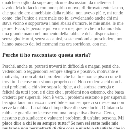
qualche scoglio da superare, alcune discussioni da mettere sul
tavolo. Ma lo faccio con uno spirito nuovo, di ritrovato entusiasmo,
che quando ero annebbiato dalla rabbia, non avevo più e, mi rendo
conto, che l'unico a stare male ero io, avvelenando anche chi mi
stava vicino e sopportava i miei sbalzi d'umore, le mie ansie, le mie
paure. Ecco, le persone più vicine a me, quelle che mi hanno dato
una grande mano nel momento della rabbia e della disperazione,
senza giudicarmi, senza accanirsi, sostenendomi a prescindere, non
hanno passato dei bei momenti ma ora sorridono, con me.
Perché ti ho raccontato questa storia?
Perché, anche tu, potresti trovarti in difficoltà e magari pensi che,
vedendomi o leggendomi sempre allegro e positivo, motivante e
motivato, io non abbia i problemi che hai tu e non capisca come ti
trovi tu. Le cose non stanno proprio così. Non credere a chi non ha
mai problemi, a chi vive sopra le righe, a chi sprizza energia e
felicità da tutti i pori e ti dice che i problemi non esistono, che basta
crederci per superarli. Non è vero, i problemi esistono e per superarli
bisogna farsi un mazzo incredibile e non sempre ci si riesce ma non
serve la rabbia. La rabbia ci impedisce di essere lucidi. Diluiamo la
rabbia e guardiamo le cose con una prospettiva diversa. Certo,
nessuno può giudicare o valutare i problemi di un'altra persona.
Mi
piace dire a chi le sa sempre tutte:"Se non sei stato nelle mie
mutande non permetterti di dire cosa è giusto o sbagliato che io