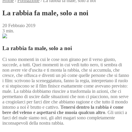
Home
/
Formazione
/
La rabbia fa male, solo a noi
La rabbia fa male, solo a noi
20 Febbraio 2019
3 min.
La rabbia fa male, solo a noi
Ci sono momenti in cui le cose non girano per il verso giusto,
succede, a tutti. Quei momenti in cui vedi tutto nero, ti sembra di
non avere vie d'uscita e ti monta la rabbia, che si accumula, che
cresce, che offusca e diventi un pò come quelle persone che si fanno
i film: scrivono la sceneggiatura, fanno la regia, interpretano il ruolo
e si stupiscono se il film finisce esattamente come avevano previsto:
male. La rabbia dobbiamo riuscire a trasformala in azioni, che ci
permettano di uscire dalle situazioni che non ci piacciono, non serve
a crogiolarci per farci dire che abbiamo ragione e che tutto il mondo
intorno a noi è brutto e cattivo.
Tenersi dentro la rabbia è come
bere del veleno e aspettarsi che muoia qualcun altro
. Gli unici a
farci del male siamo noi, gli altri magari sono completamente
inconsapevoli della nostra rabbia.