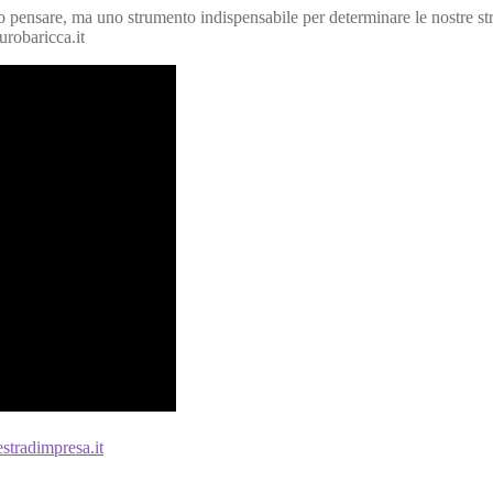
ensare, ma uno strumento indispensabile per determinare le nostre stra
urobaricca.it
stradimpresa.it