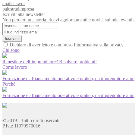
analisi swot
palestradimpresa
Iscriviti alla newsletter
Non perderti una storia, ricevi aggiornamenti e novità sui miei eventi 
Iscrivimi
Dichiaro di aver letto e compreso l’informativa sulla privacy
Chi sono
Il mestiere dell’imprenditore? Risolvere problemi!
Come lavoro
Formazione e affiancamento operativo e pratico, da imprenditore a im
Perchè
Formazione e affiancamento operativo e pratico, da imprenditore a im
© 2019 - Tutti i diritti riservati
P.Iva: 11979970016