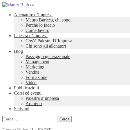
Allenatore d’Impresa
Mauro Baricca, chi sono.
Perchè lo faccio
Come lavoro
Palestra d’Impresa
Cos’è Palestra D’Impresa
Chi sono gli allenatori
Blog
Passaggio generazionale
Management
Marketing
Vendite
Formazione
Video
Pubblicazioni
Corsi ed eventi
Palestra d’impresa
Archivio
Scrivimi
Ricerca
per:
Home
/
Video
/
La SWOT