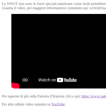
Le SWOT non sono le forze speciali americane come molti potrebbero p
Guarda il video, per maggiori informazioni contattami qui: scrivi@ma
Per saperne di più sulla Palestra d'Impresa clicca qui:
https://www.pale
Per altre pillole video seguimi su
YouTube
.