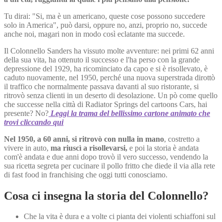
Tu dirai: "Si, ma è un americano, queste cose possono succedere
solo in America", può darsi, oppure no, anzi, proprio no, succede
anche noi, magari non in modo così eclatante ma succede.
Il Colonnello Sanders ha vissuto molte avventure: nei primi 62 anni
della sua vita, ha ottenuto il successo e l'ha perso con la grande
depressione del 1929, ha ricominciato da capo e si è risollevato, è
caduto nuovamente, nel 1950, perché una nuova superstrada dirottò
il traffico che normalmente passava davanti al suo ristorante, si
ritrovò senza clienti in un deserto di desolazione. Un pò come quello
che successe nella città di Radiator Springs del cartoons Cars, hai
presente? No?
Leggi la trama del bellissimo cartone animato che
trovi cliccando qui
Nel 1950, a 60 anni, si ritrovò con nulla in mano
, costretto a
vivere in auto,
ma riuscì a risollevarsi,
e poi la storia è andata
com'è andata e due anni dopo trovò il vero successo, vendendo la
sua ricetta segreta per cucinare il pollo fritto che diede il via alla rete
di fast food in franchising che oggi tutti conosciamo.
Cosa ci insegna la storia del Colonnello?
Che la vita è dura e a volte ci pianta dei violenti schiaffoni sul