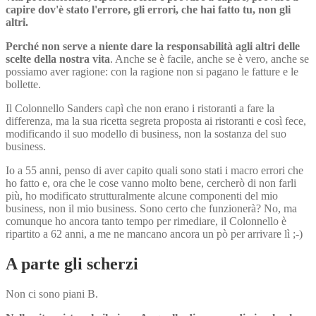
capire dov'è stato l'errore, gli errori, che hai fatto tu, non gli
altri.
Perché non serve a niente dare la responsabilità agli altri delle
scelte della nostra vita
. Anche se è facile, anche se è vero, anche se
possiamo aver ragione: con la ragione non si pagano le fatture e le
bollette.
Il Colonnello Sanders capì che non erano i ristoranti a fare la
differenza, ma la sua ricetta segreta proposta ai ristoranti e così fece,
modificando il suo modello di business, non la sostanza del suo
business.
Io a 55 anni, penso di aver capito quali sono stati i macro errori che
ho fatto e, ora che le cose vanno molto bene, cercherò di non farli
più, ho modificato strutturalmente alcune componenti del mio
business, non il mio business. Sono certo che funzionerà? No, ma
comunque ho ancora tanto tempo per rimediare, il Colonnello è
ripartito a 62 anni, a me ne mancano ancora un pò per arrivare lì ;-)
A parte gli scherzi
Non ci sono piani B.