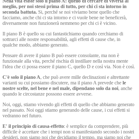
Nella vita esiste solo il piano A: quello di cercare di viverla al
meglio, per noi stessi prima di tutto, per chi ci sta intorno in
seconda battuta.
Si, perché se noi viviamo bene quello che
facciamo, anche chi ci sta intorno e ci vuole bene ne beneficerà,
diversamente non funzionerà nemmeno per chi ci è vicino.
Il piano B è quello su cui fantastichiamo quando cerchiamo di
sottrarci alle nostre responsabilità, agli effetti di cause che, in
qualche modo, abbiamo generato.
Pensare di avere il piano B può essere consolante, ma non è
funzionale alla vita, perché rischia di instillare nella nostra mente
l'idea che ci possa essere il piano C, quello D e così via. Non è così.
C'è solo il piano A
, che può avere mille declinazioni e altrettante
varianti su cui possiamo discutere, ma il piano A prevede che
le
nostre scelte, nel bene e nel male, dipendano solo da noi
, anche
quando le circostanze possono essere avverse.
Noi, oggi, stiamo vivendo gli effetti di quello che abbiamo generato
nel passato. Noi oggi stiamo generando delle cause, i cui effetti si
vedranno nel futuro.
E' il principio di causa-effetto
: è semplice da comprendere, più
difficile è accettare che i tempi non si manifestando secondo i nostri
desideri, non siamo noi che decidiamo il tempo, ma siamo noi che