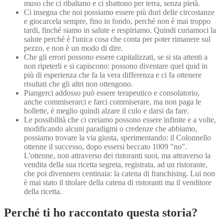
muso che ci ribaltano e ci sbattono per terra, senza pietà.
Ci insegna che noi possiamo essere più duri delle circostanze
e giocarcela sempre, fino in fondo, perché non è mai troppo
tardi, finché siamo in salute e respiriamo. Quindi curiamoci la
salute perché è l'unica cosa che conta per poter rimanere sul
pezzo, e non è un modo di dire.
Che gli errori possono essere capitalizzati, se si sta attenti a
non ripeterli e si capiscono: possono diventare quel quid in
più di esperienza che fa la vera differenza e ci fa ottenere
risultati che gli altri non ottengono.
Piangerci addosso può essere terapeutico e consolatorio,
anche commiserarci e farci commiserare, ma non paga le
bollette, è meglio quindi alzare il culo e darsi da fare.
Le possibilità che ci creiamo possono essere infinite e a volte,
modificando alcuni paradigmi o credenze che abbiamo,
possiamo trovare la via giusta, sperimentando: il Colonnello
ottenne il successo, dopo essersi beccato 1009 "no".
L'ottenne, non attraverso dei ristoranti suoi, ma attraverso la
vendita della sua ricetta segreta, registrata, ad un ristorante,
che poi divennero centinaia: la catena di franchising. Lui non
è mai stato il titolare della catena di ristoranti ma il venditore
della ricetta.
Perché ti ho raccontato questa storia?