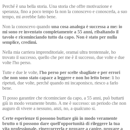
Perché è una bella storia. Una storia che offre motivazione e
speranza, fino a poco tempo fa non la conoscevo e conoscerla, a suo
tempo, mi avrebbe fatto bene.
Non la conoscevo quando
una cosa analoga è successa a me: io
mi sono re inventato completamente a 55 anni, ribaltando il
tavolo e ricominciando tutto da capo. Non è stato per nulla
semplice, credimi.
Nella mia carriera imprenditoriale, oramai ultra trentennale, ho
trovato il successo, quello che per me è il successo, due volte e due
volte l'ho perso.
Tutte e due le volte,
l'ho perso per scelte sbagliate e per errori
che non sono stato capace a leggere e non ho letto bene
: li ho
ripetuti, due volte, perché quando mi incaponisco, riesco a farlo
bene.
Ti posso garantire che ricominciare da capo, a 55 anni, può buttarti
giù in modo veramente brutto. A me è successo: un periodo che non
auguro di vivere a nessuno, anzi, no, a qualcuno si.
Certe esperienze ti possono buttare giù in modo veramente
brutto o ti possono dare quell'opportunità di rileggere la tua
vita professionale, ripercorrerla e provare a capire, provare a