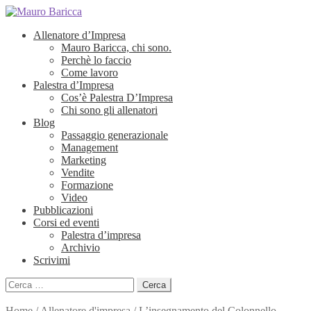
Allenatore d’Impresa
Mauro Baricca, chi sono.
Perchè lo faccio
Come lavoro
Palestra d’Impresa
Cos’è Palestra D’Impresa
Chi sono gli allenatori
Blog
Passaggio generazionale
Management
Marketing
Vendite
Formazione
Video
Pubblicazioni
Corsi ed eventi
Palestra d’impresa
Archivio
Scrivimi
Ricerca
per:
Home
/
Allenatore d'impresa
/
L’insegnamento del Colonnello