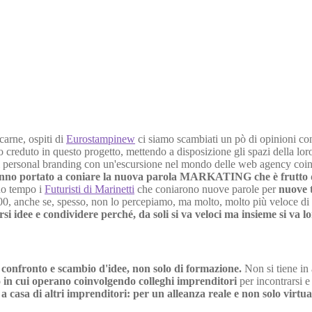
carne, ospiti di
Eurostampinew
ci siamo scambiati un pò di opinioni con
creduto in questo progetto, mettendo a disposizione gli spazi della loro
 di personal branding con un'escursione nel mondo delle web agency co
 hanno portato a coniare la nuova parola MARKATING che è frutto
suo tempo i
Futuristi di Marinetti
che coniarono nuove parole per
nuove 
, anche se, spesso, non lo percepiamo, ma molto, molto più veloce di a
rsi idee e condividere perché, da soli si va veloci ma insieme si va l
fronto e scambio d'idee, non solo di formazione.
Non si tiene in
rio in cui operano coinvolgendo colleghi imprenditori
per incontrarsi e 
a casa di altri imprenditori: per un alleanza reale e non solo virtua