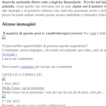
depreda andando dietro solo a logiche finanziarie.
Perché noi imp
aziende,
come quelle che avevamo ieri in sala:
siamo noi il motore v
alle strategie e al pensiero virtuoso che, tutti noi, possiamo avere e 
pezzo facendo andare avanti questo nostro maledetto e fantastico Pae
Alcune immagini:
Il mantra di questo post è: condividerepercrescere
Per oggi è tut
Ti piacerebbe approfondire di persona questo argomento?
Contattami, senza impegno, cliccando sul pulsante qui sotto, sarà un p
Scrivimi »
Lascia un commento
Devi essere
connesso
per inviare un commento.
ARTICOLI CORRELATI
1 Nov 2021
Molla l'osso, vai in pensione
Molla l'osso vai in pensione: vale per me tra un pò di anni, vale per…
17 Ott 2021
Rispetto, per noi e per i nostri collaboratori