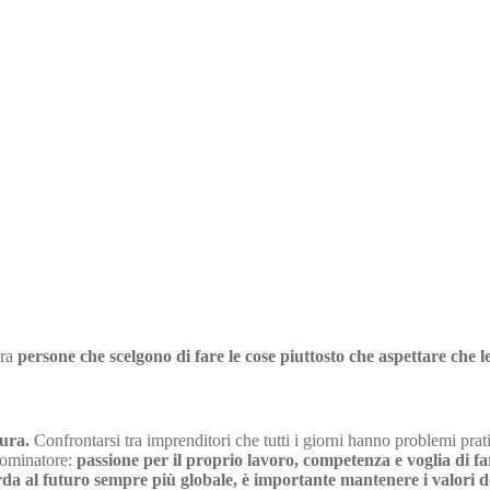
tra
persone che scelgono di fare le cose piuttosto che aspettare che 
aura.
Confrontarsi tra imprenditori che tutti i giorni hanno problemi prati
nominatore:
passione per il proprio lavoro, competenza e voglia di far
 al futuro sempre più globale, è importante mantenere i valori del p