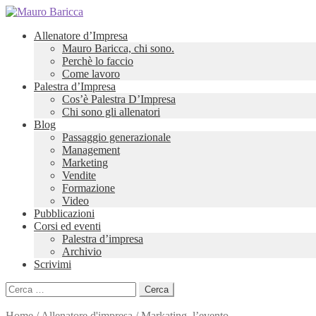
Allenatore d’Impresa
Mauro Baricca, chi sono.
Perchè lo faccio
Come lavoro
Palestra d’Impresa
Cos’è Palestra D’Impresa
Chi sono gli allenatori
Blog
Passaggio generazionale
Management
Marketing
Vendite
Formazione
Video
Pubblicazioni
Corsi ed eventi
Palestra d’impresa
Archivio
Scrivimi
Ricerca
per:
Home
/
Allenatore d'impresa
/
Markating, l’evento.