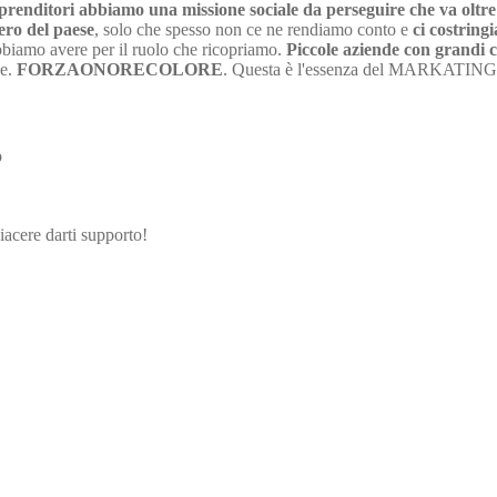
renditori abbiamo una missione sociale da perseguire che va oltre l
ero del paese
, solo che spesso non ce ne rendiamo conto e
ci costring
dobbiamo avere per il ruolo che ricopriamo.
Piccole aziende con grandi 
se.
FORZAONORECOLORE
. Questa è l'essenza del MARKATING:
to
iacere darti supporto!