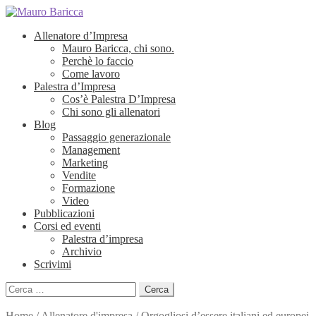
Allenatore d’Impresa
Mauro Baricca, chi sono.
Perchè lo faccio
Come lavoro
Palestra d’Impresa
Cos’è Palestra D’Impresa
Chi sono gli allenatori
Blog
Passaggio generazionale
Management
Marketing
Vendite
Formazione
Video
Pubblicazioni
Corsi ed eventi
Palestra d’impresa
Archivio
Scrivimi
Ricerca
per:
Home
/
Allenatore d'impresa
/
Orgogliosi d’essere italiani ed europei