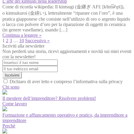
L’arte del kintsugi nella leadership
Come di ricorda wikipedia: Il kintsugi (金継ぎ AFI: [kʲĩnt͡sɨᵝɡʲi]),
o kintsukuroi (金繕い), letteralmente “riparare con l’oro”, è una
pratica giapponese che consiste nell’utilizzo di oro o argento liquido
o lacca con polvere d’oro per la riparazione di oggetti in ceramica
(in genere vasellame), usando […]
Continua a leggere »
1
2
3
…
10
Successivo »
Iscriviti alla newsletter
Non perderti una storia, ricevi aggiornamenti e novità sui miei eventi
con la newsletter!
Iscrivimi
Dichiaro di aver letto e compreso l’informativa sulla privacy
Chi sono
Il mestiere dell’imprenditore? Risolvere problemi!
Come lavoro
Formazione e affiancamento operativo e pratico, da imprenditore a
imprenditore
Perchè