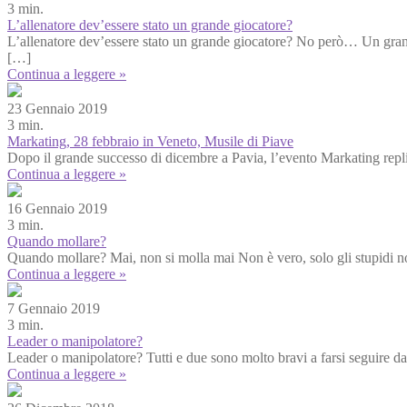
3 min.
L’allenatore dev’essere stato un grande giocatore?
L’allenatore dev’essere stato un grande giocatore? No però… Un grand
[…]
Continua a leggere »
23 Gennaio 2019
3 min.
Markating, 28 febbraio in Veneto, Musile di Piave
Dopo il grande successo di dicembre a Pavia, l’evento Markating repl
Continua a leggere »
16 Gennaio 2019
3 min.
Quando mollare?
Quando mollare? Mai, non si molla mai Non è vero, solo gli stupidi non
Continua a leggere »
7 Gennaio 2019
3 min.
Leader o manipolatore?
Leader o manipolatore? Tutti e due sono molto bravi a farsi seguire d
Continua a leggere »