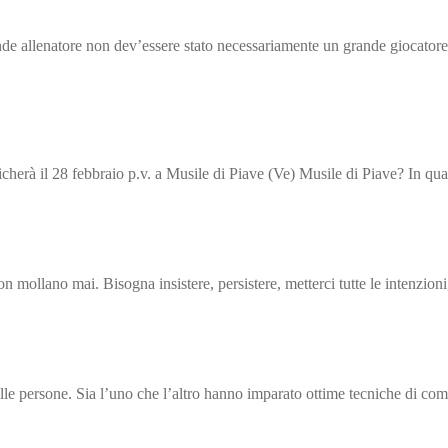
e allenatore non dev’essere stato necessariamente un grande giocatore
icherà il 28 febbraio p.v. a Musile di Piave (Ve) Musile di Piave? In q
 mollano mai. Bisogna insistere, persistere, metterci tutte le intenzion
alle persone. Sia l’uno che l’altro hanno imparato ottime tecniche di c